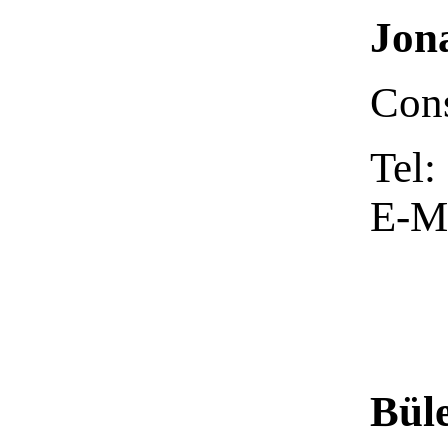
Jon
Cons
Tel:
E-Ma
Büle