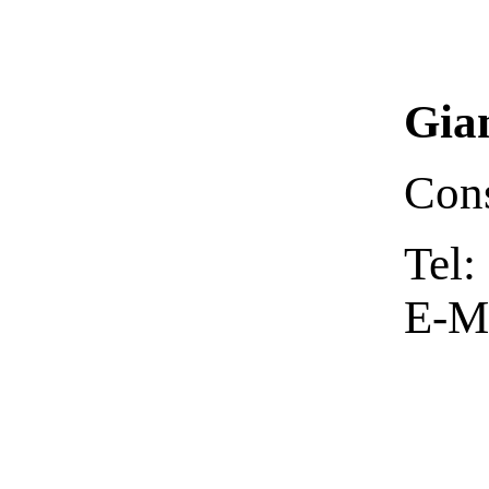
Gia
Cons
Tel:
E-M