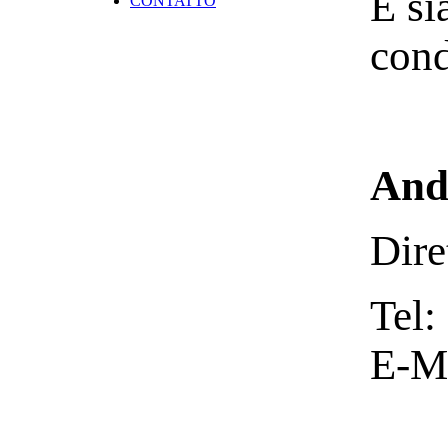
E si
CONTATTO
cond
And
Dire
Tel:
E-M